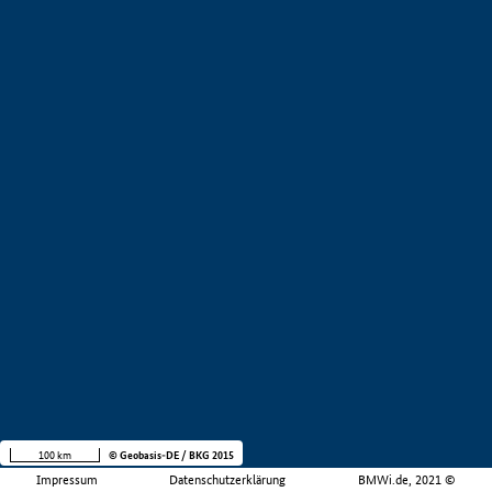
100 km
© Geobasis-DE / BKG 2015
Impressum
Datenschutzerklärung
BMWi.de, 2021 ©