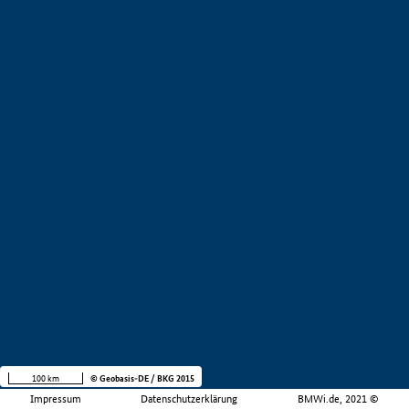
100 km
© Geobasis-DE / BKG 2015
Impressum
Datenschutzerklärung
BMWi.de, 2021 ©