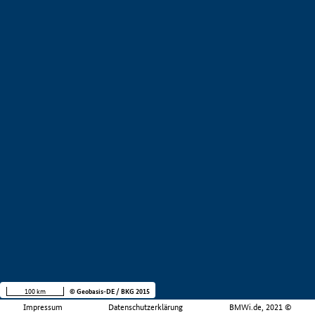
100 km
© Geobasis-DE / BKG 2015
Impressum
Datenschutzerklärung
BMWi.de, 2021 ©