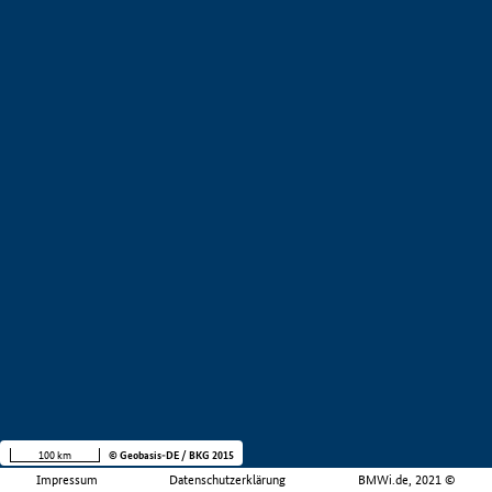
100 km
© Geobasis-DE / BKG 2015
Impressum
Datenschutzerklärung
BMWi.de, 2021 ©