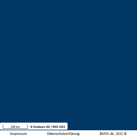
100 km
© Geobasis-DE / BKG 2015
Impressum
Datenschutzerklärung
BMWi.de, 2021 ©