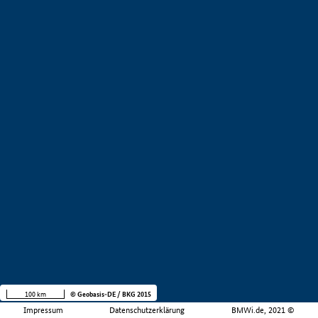
100 km
© Geobasis-DE / BKG 2015
Impressum
Datenschutzerklärung
BMWi.de, 2021 ©