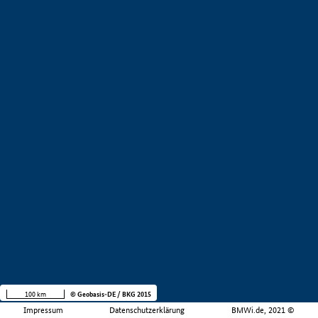
100 km
© Geobasis-DE / BKG 2015
Impressum
Datenschutzerklärung
BMWi.de, 2021 ©