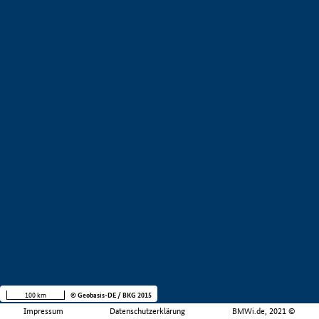
100 km
© Geobasis-DE / BKG 2015
Impressum
Datenschutzerklärung
BMWi.de, 2021 ©