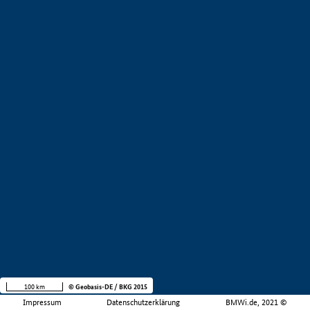
100 km
© Geobasis-DE / BKG 2015
Impressum
Datenschutzerklärung
BMWi.de, 2021 ©