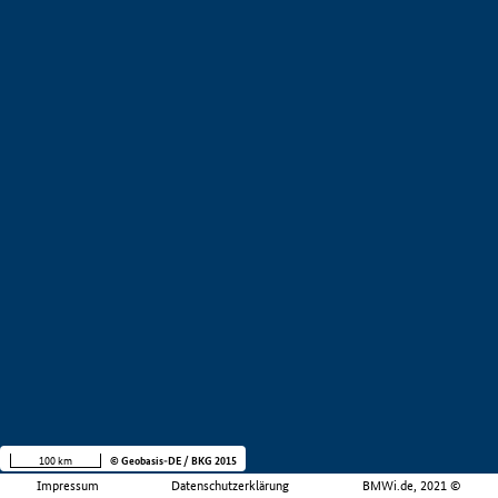
100 km
© Geobasis-DE / BKG 2015
Impressum
Datenschutzerklärung
BMWi.de, 2021 ©