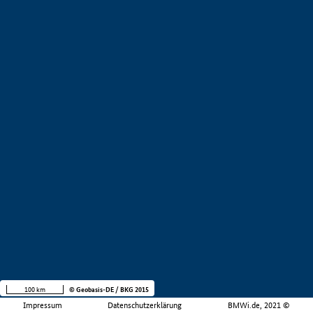
100 km
© Geobasis-DE / BKG 2015
Impressum
Datenschutzerklärung
BMWi.de, 2021 ©