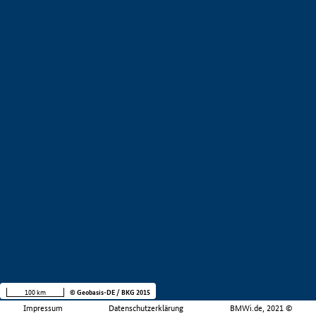
100 km
© Geobasis-DE / BKG 2015
Impressum
Datenschutzerklärung
BMWi.de, 2021 ©