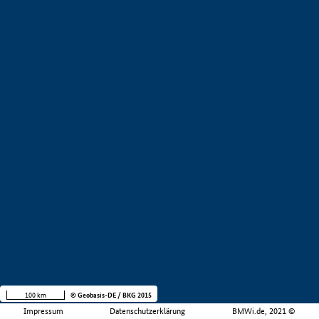
100 km
© Geobasis-DE / BKG 2015
Impressum
Datenschutzerklärung
BMWi.de, 2021 ©