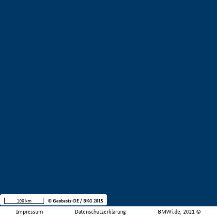
100 km
© Geobasis-DE / BKG 2015
Impressum
Datenschutzerklärung
BMWi.de, 2021 ©