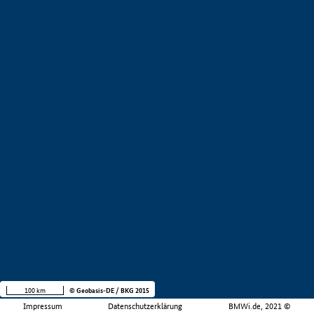
100 km
© Geobasis-DE / BKG 2015
Impressum
Datenschutzerklärung
BMWi.de, 2021 ©