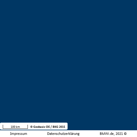
100 km
© Geobasis-DE / BKG 2015
Impressum
Datenschutzerklärung
BMWi.de, 2021 ©