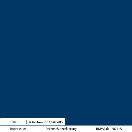
100 km
© Geobasis-DE / BKG 2015
Impressum
Datenschutzerklärung
BMWi.de, 2021 ©