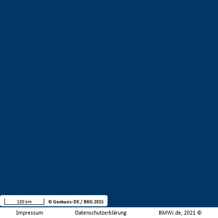
100 km
© Geobasis-DE / BKG 2015
Impressum
Datenschutzerklärung
BMWi.de, 2021 ©