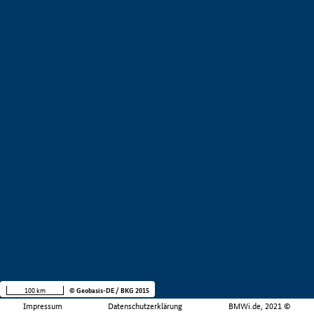
100 km
© Geobasis-DE / BKG 2015
Impressum
Datenschutzerklärung
BMWi.de, 2021 ©