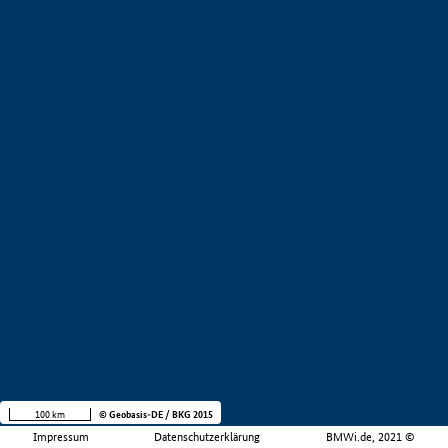
100 km
© Geobasis-DE / BKG 2015
Impressum
Datenschutzerklärung
BMWi.de, 2021 ©