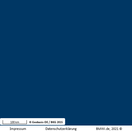
100 km
© Geobasis-DE / BKG 2015
Impressum
Datenschutzerklärung
BMWi.de, 2021 ©