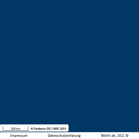
100 km
© Geobasis-DE / BKG 2015
Impressum
Datenschutzerklärung
BMWi.de, 2021 ©