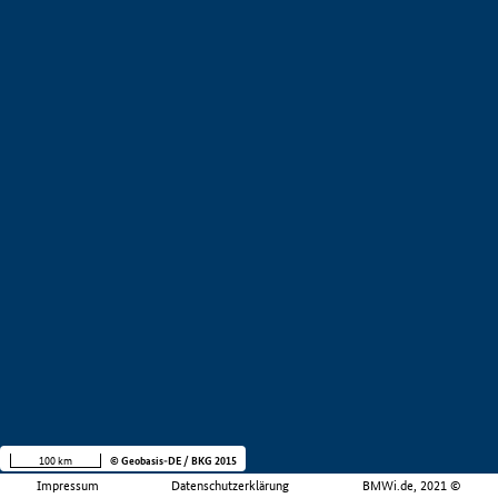
100 km
© Geobasis-DE / BKG 2015
Impressum
Datenschutzerklärung
BMWi.de, 2021 ©