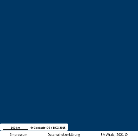
100 km
© Geobasis-DE / BKG 2015
Impressum
Datenschutzerklärung
BMWi.de, 2021 ©