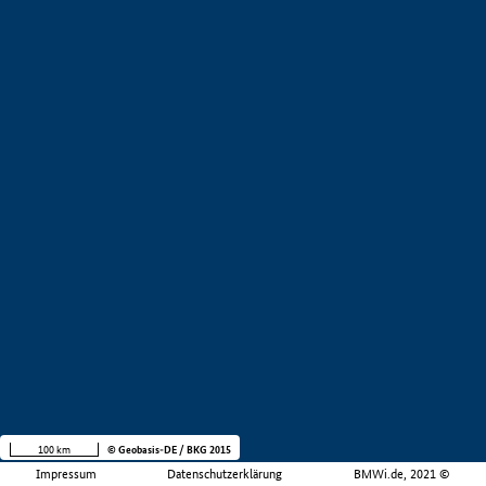
100 km
© Geobasis-DE / BKG 2015
Impressum
Datenschutzerklärung
BMWi.de, 2021 ©