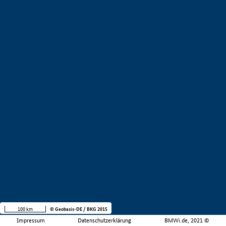
100 km
© Geobasis-DE / BKG 2015
Impressum
Datenschutzerklärung
BMWi.de, 2021 ©