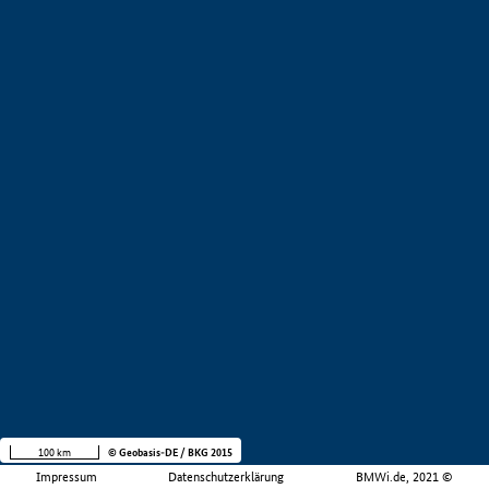
100 km
© Geobasis-DE / BKG 2015
Impressum
Datenschutzerklärung
BMWi.de, 2021 ©