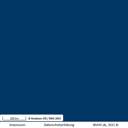
100 km
© Geobasis-DE / BKG 2015
Impressum
Datenschutzerklärung
BMWi.de, 2021 ©