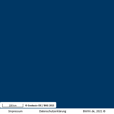
100 km
© Geobasis-DE / BKG 2015
Impressum
Datenschutzerklärung
BMWi.de, 2021 ©