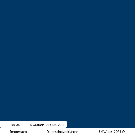
100 km
© Geobasis-DE / BKG 2015
Impressum
Datenschutzerklärung
BMWi.de, 2021 ©