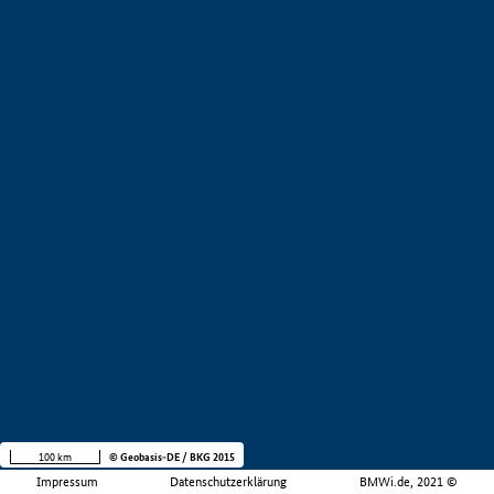
100 km
© Geobasis-DE / BKG 2015
Impressum
Datenschutzerklärung
BMWi.de, 2021 ©