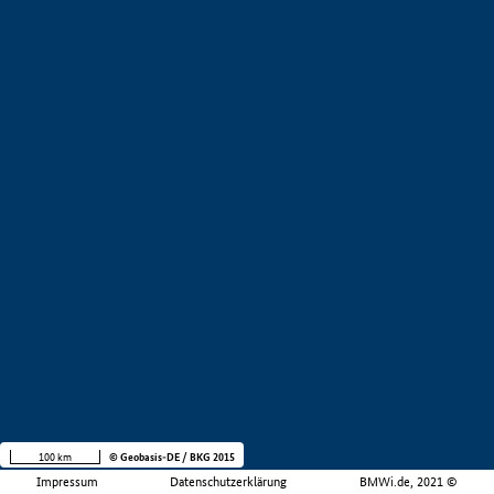
100 km
© Geobasis-DE / BKG 2015
Impressum
Datenschutzerklärung
BMWi.de, 2021 ©