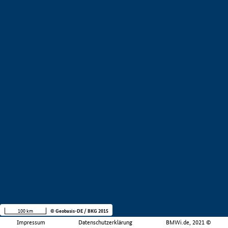
100 km
© Geobasis-DE / BKG 2015
Impressum
Datenschutzerklärung
BMWi.de, 2021 ©