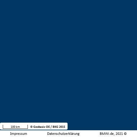
100 km
© Geobasis-DE / BKG 2015
Impressum
Datenschutzerklärung
BMWi.de, 2021 ©