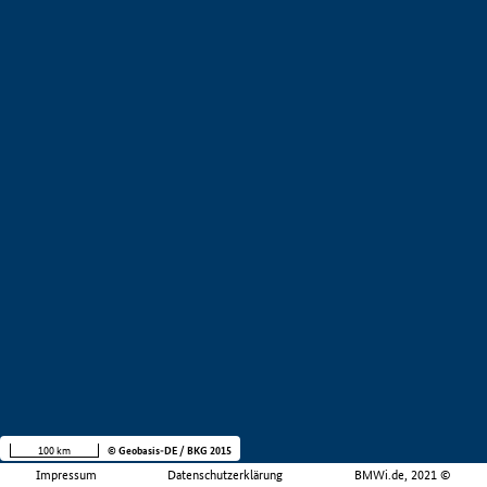
100 km
© Geobasis-DE / BKG 2015
Impressum
Datenschutzerklärung
BMWi.de, 2021 ©