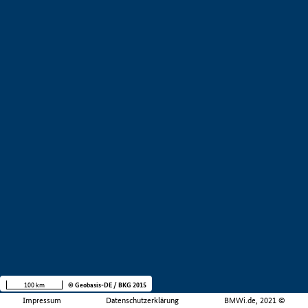
100 km
© Geobasis-DE / BKG 2015
Impressum
Datenschutzerklärung
BMWi.de, 2021 ©