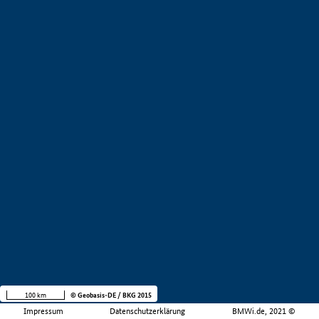
100 km
© Geobasis-DE / BKG 2015
Impressum
Datenschutzerklärung
BMWi.de, 2021 ©