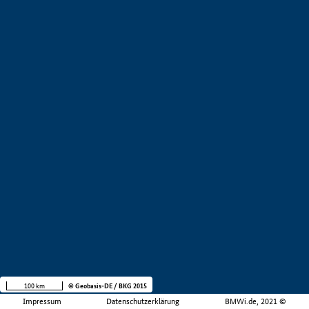
100 km
© Geobasis-DE / BKG 2015
Impressum
Datenschutzerklärung
BMWi.de, 2021 ©