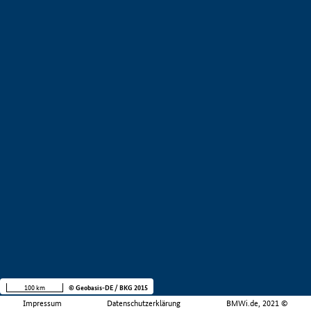
100 km
© Geobasis-DE / BKG 2015
Impressum
Datenschutzerklärung
BMWi.de, 2021 ©