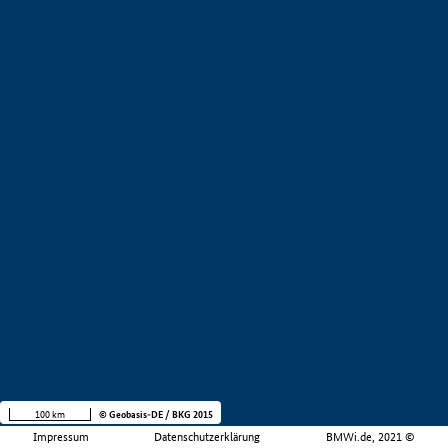
100 km
© Geobasis-DE / BKG 2015
Impressum
Datenschutzerklärung
BMWi.de, 2021 ©