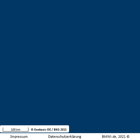
100 km
© Geobasis-DE / BKG 2015
Impressum
Datenschutzerklärung
BMWi.de, 2021 ©