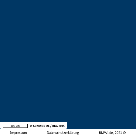
100 km
© Geobasis-DE / BKG 2015
Impressum
Datenschutzerklärung
BMWi.de, 2021 ©