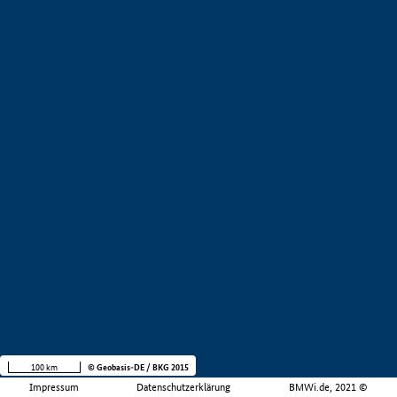
100 km
© Geobasis-DE / BKG 2015
Impressum
Datenschutzerklärung
BMWi.de, 2021 ©