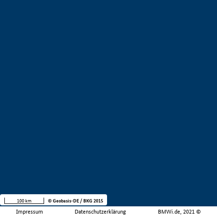
100 km
© Geobasis-DE / BKG 2015
Impressum
Datenschutzerklärung
BMWi.de, 2021 ©