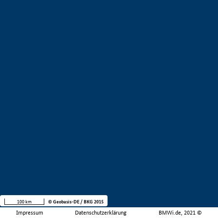
100 km
© Geobasis-DE / BKG 2015
Impressum
Datenschutzerklärung
BMWi.de, 2021 ©