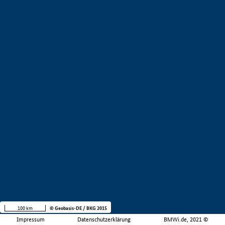
100 km
© Geobasis-DE / BKG 2015
Impressum
Datenschutzerklärung
BMWi.de, 2021 ©