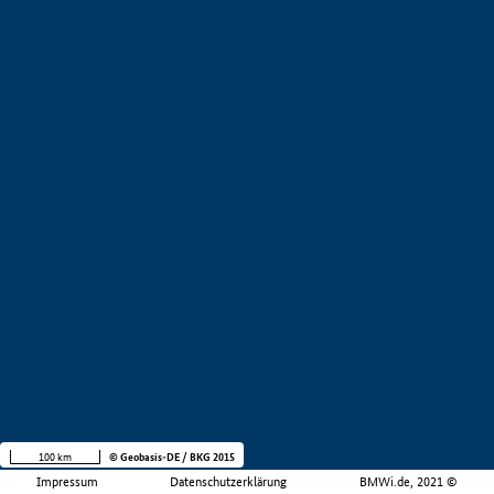
100 km
© Geobasis-DE / BKG 2015
Impressum
Datenschutzerklärung
BMWi.de, 2021 ©