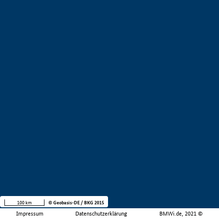
100 km
© Geobasis-DE / BKG 2015
Impressum
Datenschutzerklärung
BMWi.de, 2021 ©