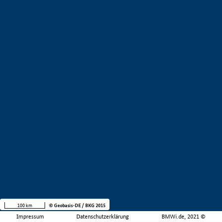
100 km
© Geobasis-DE / BKG 2015
Impressum
Datenschutzerklärung
BMWi.de, 2021 ©