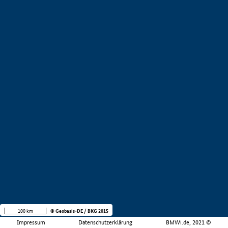
100 km
© Geobasis-DE / BKG 2015
Impressum
Datenschutzerklärung
BMWi.de, 2021 ©